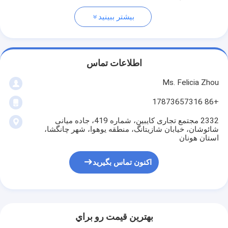
بیشتر ببینید
اطلاعات تماس
Ms. Felicia Zhou
+86 17873657316
2332 مجتمع تجاری کایبین، شماره 419، جاده میانی
شائوشان، خیابان شازیتانگ، منطقه یوهوا، شهر چانگشا،
استان هونان
اکنون تماس بگیرید
بهترين قيمت رو براي